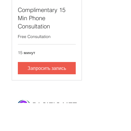
Complimentary 15
Min Phone
Consultation
Free Consultation
15 минут
Запросить запись
2716 Ocean Park Blvd, Suite 3075, Santa
Monica, CA 90405 • Tel:
310-612-2998
•